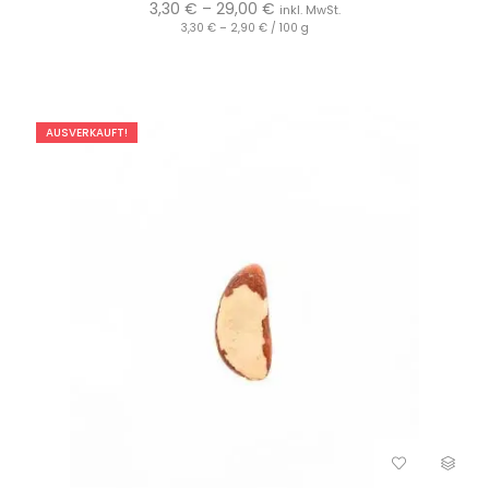
3,30
€
–
29,00
€
inkl. MwSt.
3,30
€
–
2,90
€
/
100
g
AUSVERKAUFT!