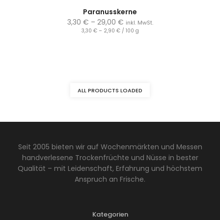
Paranusskerne
3,30
€
–
29,00
€
inkl. MwSt.
3,30
€
–
2,90
€
/
100
g
ALL PRODUCTS LOADED
Seit 2005 bieten wir auf Wochenmärkten und Messen
handverlesene Trockenfrüchte und Nüsse in bester
Qualität – mit Leidenschaft, Erfahrung und höchstem
Anspruch an Frische.
Kategorien