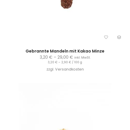
Gebrannte Mandeln mit Kakao Minze
3,20
€
–
29,00
€
inkl. MwSt.
3,20
€
–
2,90
€
/
100
g
zzgl.
Versandkosten