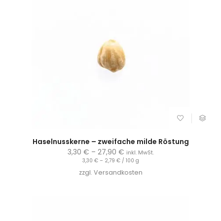
Haselnusskerne – zweifache milde Röstung
3,30
€
–
27,90
€
inkl. MwSt.
3,30
€
–
2,79
€
/
100
g
zzgl.
Versandkosten