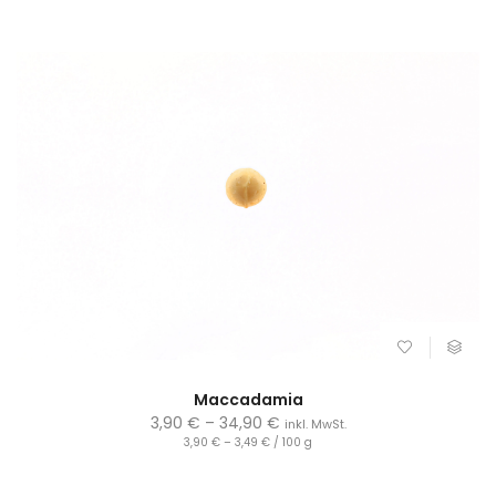
Maccadamia
3,90
€
–
34,90
€
inkl. MwSt.
3,90
€
–
3,49
€
/
100
g