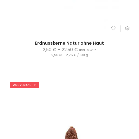
Erdnusskerne Natur ohne Haut
2,50
€
–
22,50
€
inkl. MwSt.
2,50
€
–
2,25
€
/
100
g
AUSVERKAUFT!