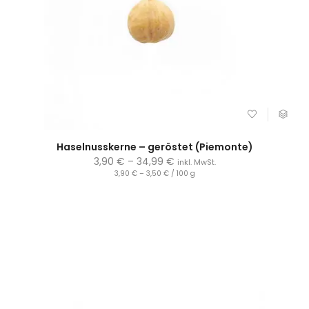
Haselnusskerne – geröstet (Piemonte)
3,90
€
–
34,99
€
inkl. MwSt.
3,90
€
–
3,50
€
/
100
g