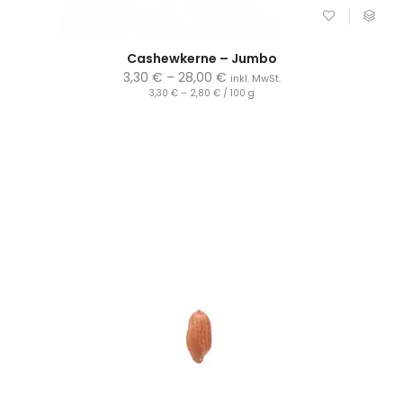
Cashewkerne – Jumbo
3,30
€
–
28,00
€
inkl. MwSt.
3,30
€
–
2,80
€
/
100
g