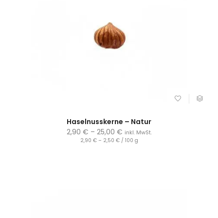
Haselnusskerne – Natur
2,90
€
–
25,00
€
inkl. MwSt.
2,90
€
–
2,50
€
/
100
g