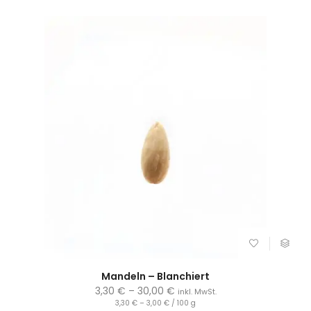
Mandeln – Blanchiert
3,30
€
–
30,00
€
inkl. MwSt.
3,30
€
–
3,00
€
/
100
g