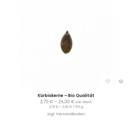
Kürbiskerne – Bio Qualität
2,70
€
–
24,00
€
inkl. MwSt.
2,70
€
–
2,40
€
/
100
g
zzgl.
Versandkosten