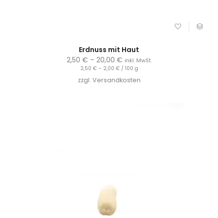
Erdnuss mit Haut
2,50
€
–
20,00
€
inkl. MwSt.
2,50
€
–
2,00
€
/
100
g
zzgl.
Versandkosten