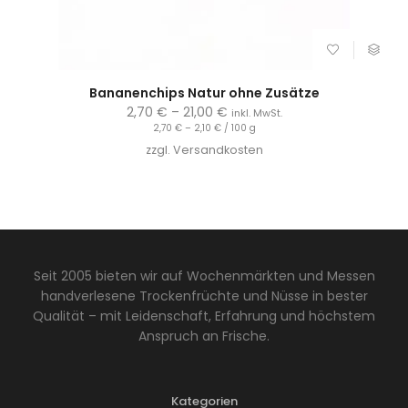
Bananenchips Natur ohne Zusätze
2,70
€
–
21,00
€
inkl. MwSt.
2,70
€
–
2,10
€
/
100
g
zzgl.
Versandkosten
Seit 2005 bieten wir auf Wochenmärkten und Messen
handverlesene Trockenfrüchte und Nüsse in bester
Qualität – mit Leidenschaft, Erfahrung und höchstem
Anspruch an Frische.
Kategorien