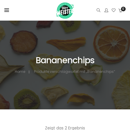
0
Bananenchips
Home
Produkte verschlagwortet mit „Bananenchips“
Zeigt das 2 Ergebnis