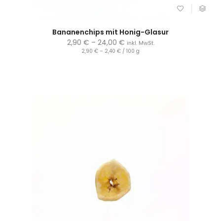
Bananenchips mit Honig-Glasur
2,90
€
–
24,00
€
inkl. MwSt.
2,90
€
–
2,40
€
/
100
g