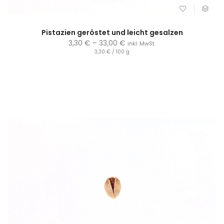
Pistazien geröstet und leicht gesalzen
3,30
€
–
33,00
€
inkl. MwSt.
3,30
€
/
100
g