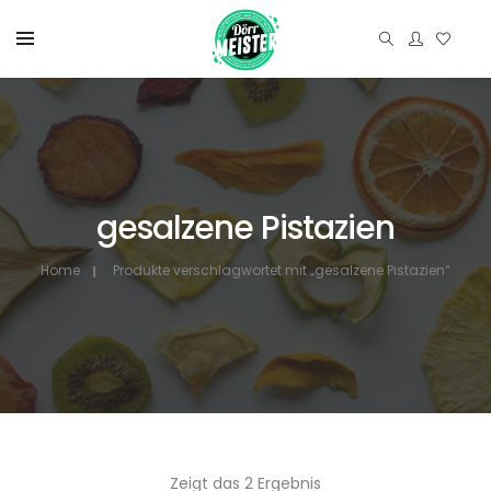
gesalzene Pistazien
Home
Produkte verschlagwortet mit „gesalzene Pistazien“
Zeigt das 2 Ergebnis