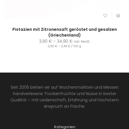
Pistazien mit Zitronensaft geröstet und gesalzen
(Griechenland)
3,90
€
–
34,90
€
inkl. MwSt.
3,90
€
–
3,49
€
/
100
g
Seit 2005 bieten wir auf Wochenmärkten und Messen
handverlesene Trockenfrüchte und Nüsse in bester
Qualität – mit Leidenschaft, Erfahrung und höchstem
Anspruch an Frische.
Kategorien