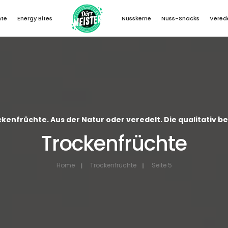
hte
Energy Bites
Nusskerne
Nuss-Snacks
Vered
kenfrüchte. Aus der Natur oder veredelt. Die qualitativ b
Trockenfrüchte
Home
Trockenfrüchte
Seite 5