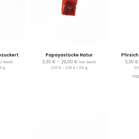
ezuckert
Papayastücke Natur
Pfirsic
3,30
€
–
29,00
€
3,30
€
kl. MwSt.
inkl. MwSt.
00
g
3,30
€
–
2,90
€
/
100
g
3,
zzg