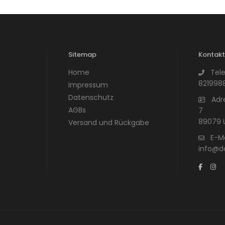
Sitemap
Kontak
Home
Tel
821998
Impressum
Datenschutz
Adr
AGBs
7
89079 
Versand und Rückgabe
E-Ma
info@d