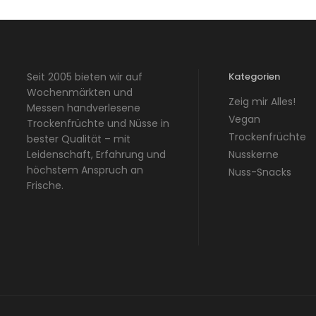
Seit 2005 bieten wir auf
Kategorien
Wochenmärkten und
Zeig mir Alles!
Messen handverlesene
Vegan
Trockenfrüchte und Nüsse in
Trockenfrüchte
bester Qualität – mit
Leidenschaft, Erfahrung und
Nusskerne
höchstem Anspruch an
Nuss-Snacks
Frische.