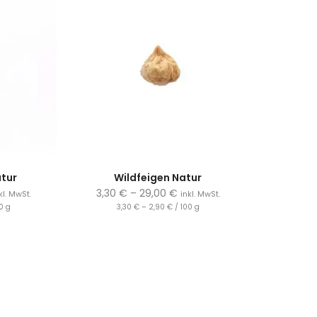
atur
Wildfeigen Natur
3,30
€
–
29,00
€
kl. MwSt.
inkl. MwSt.
0
g
3,30
€
–
2,90
€
/
100
g