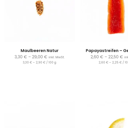
Maulbeeren Natur
Papayastreifen – G
3,30
€
–
29,00
€
2,60
€
–
22,50
€
inkl. MwSt.
in
3,30
€
–
2,90
€
/
100
g
2,60
€
–
2,25
€
/
1