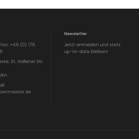
t
Newsletter
efon:
+49 (0) 176
Jetzt anmelden und stets
81
up-to-date bleiben!
esse:
St. Gallener Str.
Ulm
il:
oerrmeister.de