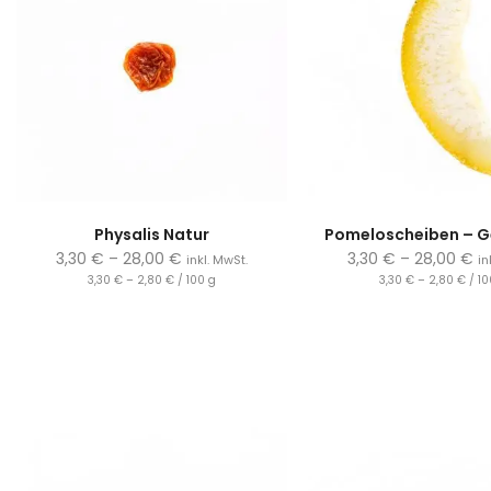
Physalis Natur
Pomeloscheiben – G
3,30
€
–
28,00
€
3,30
€
–
28,00
€
inkl. MwSt.
in
3,30
€
–
2,80
€
/
100
g
3,30
€
–
2,80
€
/
10