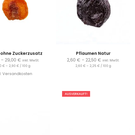
h ohne Zuckerzusatz
Pflaumen Natur
–
29,00
€
2,60
€
–
22,50
€
inkl. MwSt.
inkl. MwSt.
30
€
–
2,90
€
/
100
g
2,60
€
–
2,25
€
/
100
g
l.
Versandkosten
AUSVERKAUFT!