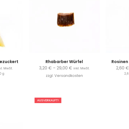
ezuckert
Rhabarber Würfel
Rosinen
3,20
€
–
29,00
€
2,60
kl. MwSt.
inkl. MwSt.
0
g
2,
zzgl.
Versandkosten
AUSVERKAUFT!