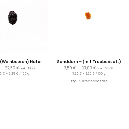
 (Weinbeeren) Natur
Sanddorn – (mit Traubensaft)
€
–
22,50
€
3,50
€
–
33,00
€
inkl. MwSt.
inkl. MwSt.
60
€
–
2,25
€
/
100
g
3,50
€
–
3,30
€
/
100
g
zzgl.
Versandkosten