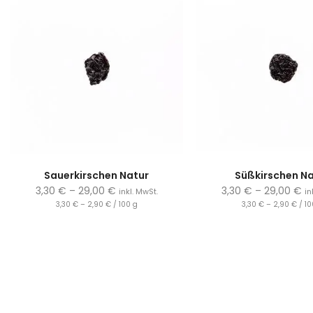
Sauerkirschen Natur
Süßkirschen N
3,30
€
–
29,00
€
3,30
€
–
29,00
€
inkl. MwSt.
in
3,30
€
–
2,90
€
/
100
g
3,30
€
–
2,90
€
/
10