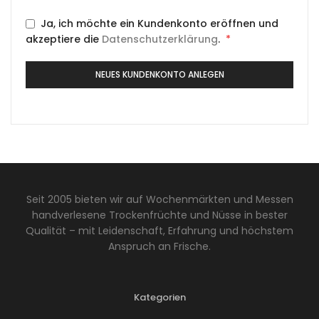
Ja, ich möchte ein Kundenkonto eröffnen und
Erforderlich
akzeptiere die
Datenschutzerklärung
.
*
NEUES KUNDENKONTO ANLEGEN
Seit 2005 bieten wir auf Wochenmärkten und Messen
handverlesene Trockenfrüchte und Nüsse in bester
Qualität – mit Leidenschaft, Erfahrung und höchstem
Anspruch an Frische.
Kategorien