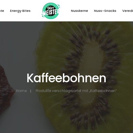
hte
Energy Bites
Nusskerne
Nuss-Snacks
Vered
Kaffeebohnen
Home
Produkte verschlagwortet mit „Kaffeebohnen“