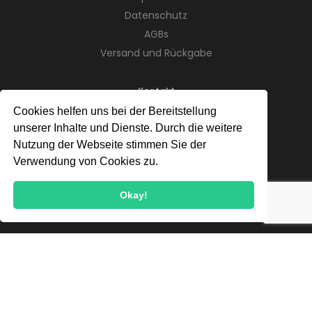
Datenschutz
AGBs
Versand und Rückgabe
Kontakt
Cookies helfen uns bei der Bereitstellung
Telefon:
+49 (0) 176 82199881
unserer Inhalte und Dienste. Durch die weitere
Adresse:
St. Gallener Str. 7
Nutzung der Webseite stimmen Sie der
89079 Ulm
Verwendung von Cookies zu.
E-Mail:
info@doerrmeister.de
Okay!
Newsletter
Jetzt anmelden und stets up-to-date bleiben!