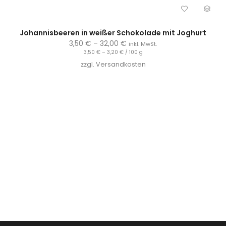
Johannisbeeren in weißer Schokolade mit Joghurt
3,50
€
–
32,00
€
inkl. MwSt.
3,50
€
–
3,20
€
/
100
g
zzgl.
Versandkosten