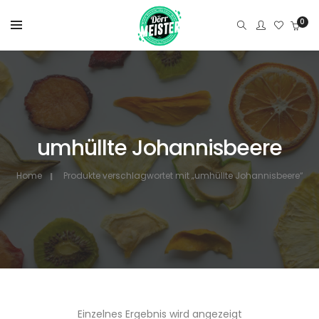
0
umhüllte Johannisbeere
Home
Produkte verschlagwortet mit „umhüllte Johannisbeere“
Einzelnes Ergebnis wird angezeigt