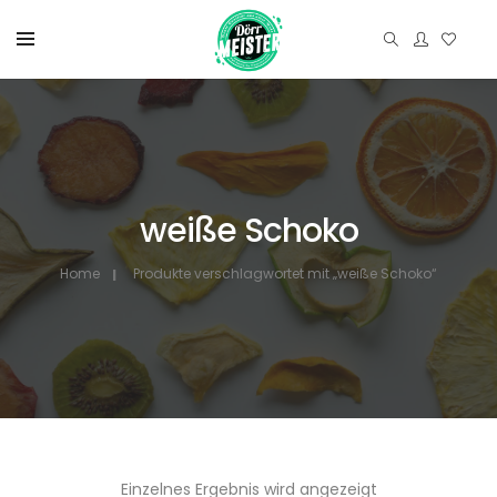
weiße Schoko
Home
Produkte verschlagwortet mit „weiße Schoko“
Einzelnes Ergebnis wird angezeigt