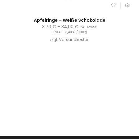
Apfelringe – Weiße Schokolade
3,70
€
–
34,00
€
inkl. MwSt.
3,70
€
–
3,40
€
/
100
g
zzgl.
Versandkosten