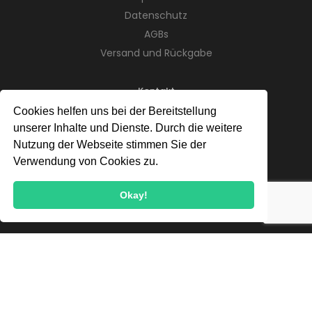
Datenschutz
AGBs
Versand und Rückgabe
Kontakt
Cookies helfen uns bei der Bereitstellung
Telefon:
+49 (0) 176 82199881
unserer Inhalte und Dienste. Durch die weitere
Adresse:
St. Gallener Str. 7
Nutzung der Webseite stimmen Sie der
89079 Ulm
Verwendung von Cookies zu.
E-Mail:
info@doerrmeister.de
Okay!
Newsletter
Jetzt anmelden und stets up-to-date bleiben!