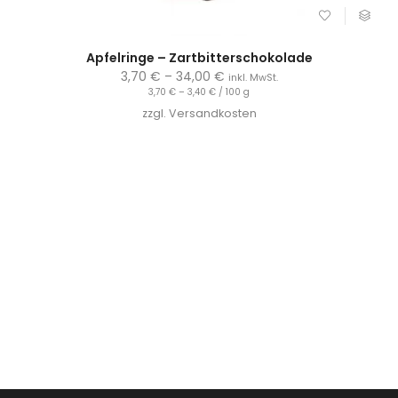
Apfelringe – Zartbitterschokolade
3,70
€
–
34,00
€
inkl. MwSt.
3,70
€
–
3,40
€
/
100
g
zzgl.
Versandkosten