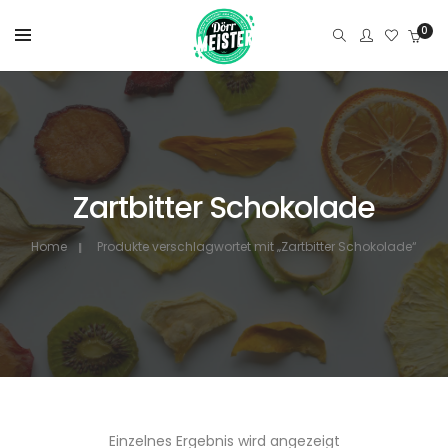
0
Zartbitter Schokolade
Home
Produkte verschlagwortet mit „Zartbitter Schokolade“
Einzelnes Ergebnis wird angezeigt