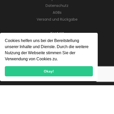
Datenschutz
AGBs
Versand und Rückgabe
Kontakt
Cookies helfen uns bei der Bereitstellung
Telefon:
+49 (0) 176 82199881
unserer Inhalte und Dienste. Durch die weitere
Adresse:
St. Gallener Str. 7
Nutzung der Webseite stimmen Sie der
89079 Ulm
Verwendung von Cookies zu.
E-Mail:
info@doerrmeister.de
Okay!
Newsletter
Jetzt anmelden und stets up-to-date bleiben!